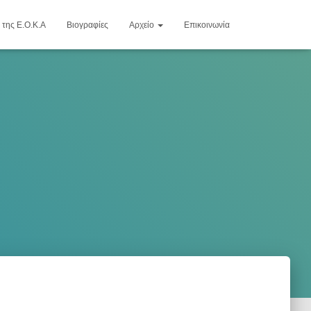
 της Ε.Ο.Κ.Α
Βιογραφίες
Αρχείο
Επικοινωνία