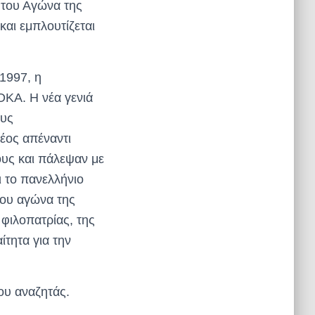
 του Αγώνα της
και εμπλουτίζεται
1997, η
ΟΚΑ. Η νέα γενιά
ους
έος απέναντι
υς και πάλεψαν με
ι το πανελλήνιο
ξου αγώνα της
φιλοπατρίας, της
ίτητα για την
ου αναζητάς.