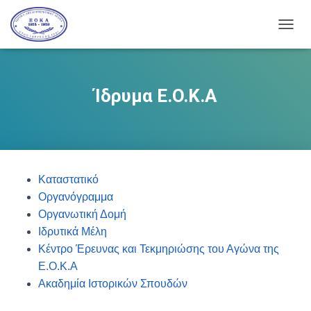
Ε
Ν
Α
Λ
Λ
Ίδρυμα Ε.Ο.Κ.Α
Α
Γ
Ή
Π
Λ
Ο
Καταστατικό
Ή
Γ
Οργανόγραμμα
Η
Οργανωτική Δομή
Σ
Ιδρυτικά Μέλη
Η
Σ
Kέντρο Έρευνας και Τεκμηριώσης του Αγώνα της
Ε.Ο.Κ.Α
Ακαδημία Ιστορικών Σπουδών