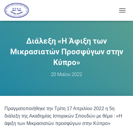
Ε
Ν
Α
Λ
Λ
Διάλεξη «Η Άφιξη των
Α
Γ
Μικρασιατών Προσφύγων στην
Ή
Π
Κύπρο»
Λ
Ο
20 Μαΐου 2022
Ή
Γ
Η
Σ
Η
Σ
Πραγματοποιήθηκε την Τρίτη 17 Απριλίου 2022 η 5η
διάλεξη της Ακαδημίας Ιστορικών Σπουδών με θέμα : «Η
άφιξη των Μικρασιατών προσφύγων στην Κύπρο»