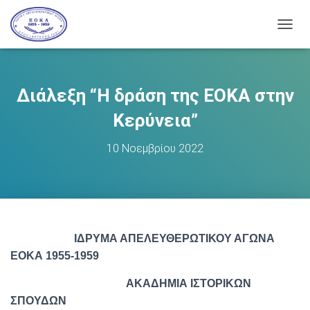
Ε
Ν
Α
Λ
Λ
Διάλεξη “Η δράση της ΕΟΚΑ στην
Α
Γ
Κερύνεια”
Ή
Π
10 Νοεμβρίου 2022
Λ
Ο
Ή
Γ
Η
Σ
Η
ΙΔΡΥΜΑ ΑΠΕΛΕΥΘΕΡΩΤΙΚΟΥ ΑΓΩΝΑ
Σ
ΕΟΚΑ 1955-1959
ΑΚΑΔΗΜΙΑ ΙΣΤΟΡΙΚΩΝ
ΣΠΟΥΔΩΝ