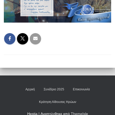
Αρχική
Συνέδριο 2025
Επικοινωνία
Κράτηση Αίθουσας Ηρώων
Hestia | Αναπτύχθηκε από
ThemeIsle