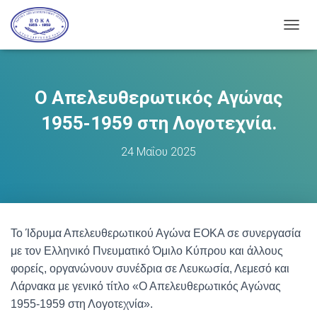
Ε
Ν
Α
Λ
Λ
Ο Απελευθερωτικός Αγώνας
Α
Γ
1955-1959 στη Λογοτεχνία.
Ή
Π
24 Μαΐου 2025
Λ
Ο
Ή
Γ
Η
Σ
Το Ίδρυμα Απελευθερωτικού Αγώνα ΕΟΚΑ σε συνεργασία
Η
με τον Ελληνικό Πνευματικό Όμιλο Κύπρου και άλλους
Σ
φορείς, οργανώνουν συνέδρια σε Λευκωσία, Λεμεσό και
Λάρνακα με γενικό τίτλο «Ο Απελευθερωτικός Αγώνας
1955-1959 στη Λογοτεχνία».