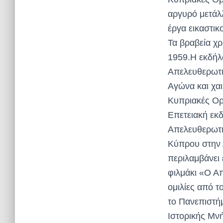
αργυρό μετάλ
έργα εικαστι
Τα βραβεία χ
1959.Η εκδήλ
Απελευθερωτι
Αγώνα και χαι
Κυπριακές Ορ
Επετειακή εκ
Απελευθερωτι
Κύπρου στην 
περιλαμβάνει
φιλμάκι «Ο Α
ομιλίες από 
το Πανεπιστή
Ιστορικής Μν