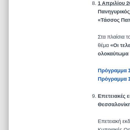
1 Απριλίου 2
Πανηγυρικός 
«Τάσσος Πα
Στα πλαίσια τ
θέμα
«Οι τελ
ολοκαύτωμα τ
Πρόγραμμα Σ
Πρόγραμμα Σ
Επετειακές 
Θεσσαλονίκη 
Επετειακή εκ
Κυπριακές Οργ