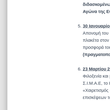
διδασκομένω
Αγώνα της Ε
30 Ιανουαρίο
Απονομή του α
πλακέτα στον
προσφορά του 
(πραγματοπο
23 Μαρτίου 
Φιλοξενία κα
Σ.Ι.Μ.Α.Ε, το
«Χαιρετισμός
επισκέψεων τ