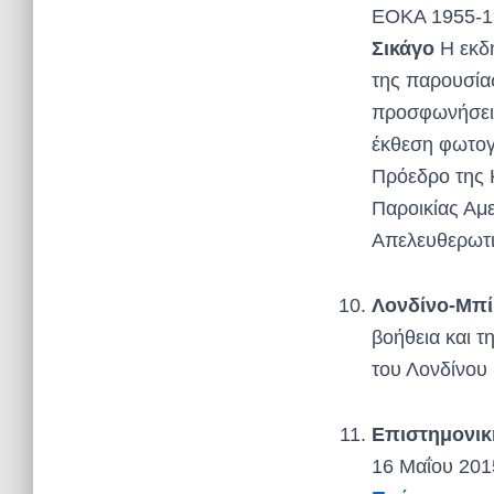
ΕΟΚΑ 1955-19
Σικάγο
Η εκδ
της παρουσία
προσφωνήσει 
έκθεση φωτογ
Πρόεδρο της 
Παροικίας Αμε
Απελευθερωτι
Λονδίνο-Μπί
βοήθεια και τ
του Λονδίνου 
Επιστημονικ
16
Μαΐου
201