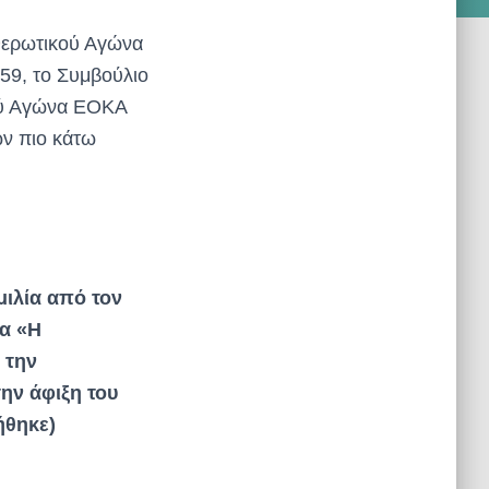
θερωτικού Αγώνα
59, το Συμβούλιο
ού Αγώνα ΕΟΚΑ
ων πιο κάτω
μιλία από τον
α «Η
 την
ην άφιξη του
ήθηκε)