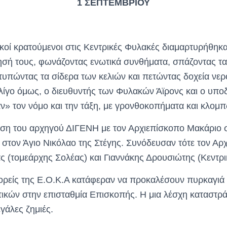
1 ΣΕΠΤΕΜΒΡΙΟΥ
οί κρατούμενοι στις Κεντρικές Φυλακές διαμαρτυρήθηκαν
ησή τους, φωνάζοντας ενωτικά συνθήματα, σπάζοντας τ
τυπώντας τα σίδερα των κελιών και πετώντας δοχεία νερο
ε λίγο όμως, ο διευθυντής των Φυλακών Άϊρονς και ο υπο
» τον νόμο και την τάξη, με γρονθοκοπήματα και κλομπ
η του αρχηγού ΔΙΓΕΝΗ με τον Αρχιεπίσκοπο Μακάριο σ
 στον Άγιο Νικόλαο της Στέγης. Συνόδευσαν τότε τον Αρ
 (τομεάρχης Σολέας) και Γιαννάκης Δρουσιώτης (Κεντρι
ίς της Ε.Ο.Κ.Α κατάφεραν να προκαλέσουν πυρκαγιά σ
ικών στην επισταθμία Επισκοπής. Η μια λέσχη καταστρ
γάλες ζημιές.