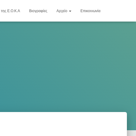
 της Ε.Ο.Κ.Α
Βιογραφίες
Αρχείο
Επικοινωνία