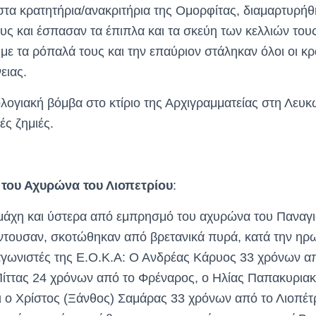
στα κρατητήρια/ανακριτήρια της Ομορφίτας, διαμαρτυρήθ
υς και έσπασαν τα έπιπλα και τα σκεύη των κελλιών του
με τα ρόπαλά τους και την επαύριον στάληκαν όλοι οι κ
ειας.
γιακή βόμβα στο κτίριο της Αρχιγραμματείας στη Λευκ
ές ζημιές.
 του Αχυρώνα του Λιοπετρίου
:
μάχη και ύστερα από εμπρησμό του αχυρώνα του Παναγι
ντουσαν, σκοτώθηκαν από βρετανικά πυρά, κατά την ηρω
 αγωνιστές της Ε.Ο.Κ.Α: Ο Ανδρέας Κάρυος 33 χρόνων α
ίττας 24 χρόνων από το Φρέναρος, ο Ηλίας Παπακυρια
 ο Χρίστος (Ξάνθος) Σαμάρας 33 χρόνων από το Λιοπέτρ