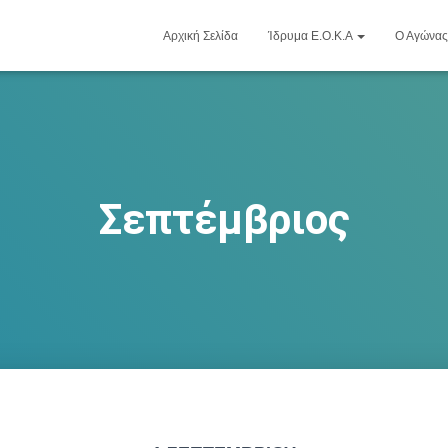
Αρχική Σελίδα
Ίδρυμα Ε.Ο.Κ.Α
Ο Αγώνας
Σεπτέμβριος