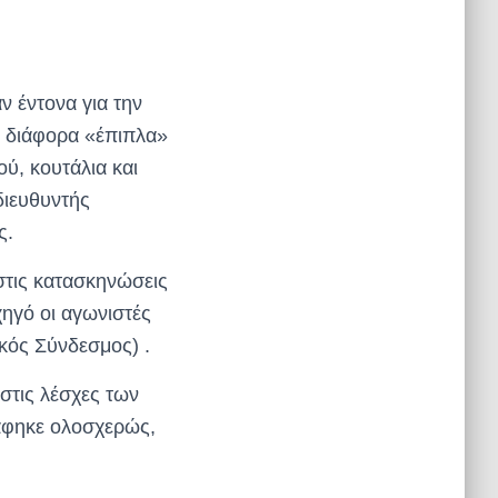
 έντονα για την
α διάφορα «έπιπλα»
ύ, κουτάλια και
διευθυντής
ς.
τις κατασκηνώσεις
χηγό οι αγωνιστές
κός Σύνδεσμος) .
τις λέσχες των
άφηκε ολοσχερώς,