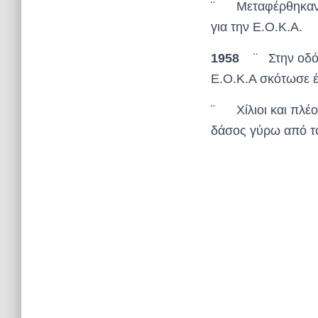
¨ Μεταφέρθηκαν α
για την Ε.Ο.Κ.Α.
1958
¨ Στην οδό 
Ε.Ο.Κ.Α σκότωσε έ
¨ Χίλιοι και πλέον
δάσος γύρω από το