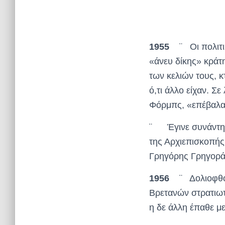
1955
¨ Οι πολιτικ
«άνευ δίκης» κράτ
των κελιών τους, κ
ό,τι άλλο είχαν. Σ
Φόρμπς, «επέβαλαν
¨ Έγινε συνάντησ
της Αρχιεπισκοπής
Γρηγόρης Γρηγοράς
1956
¨ Δολιοφθορε
Βρετανών στρατιωτ
η δε άλλη έπαθε με