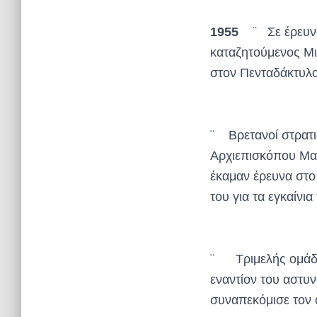
1955
¨ Σε έρευνα 
καταζητούμενος Μι
στον Πενταδάκτυλο
¨ Βρετανοί στρατι
Αρχιεπισκόπου Μακ
έκαμαν έρευνα στο 
του για τα εγκαίνι
¨ Τριμελής ομάδα
εναντίον του αστυ
συναπεκόμισε τον 