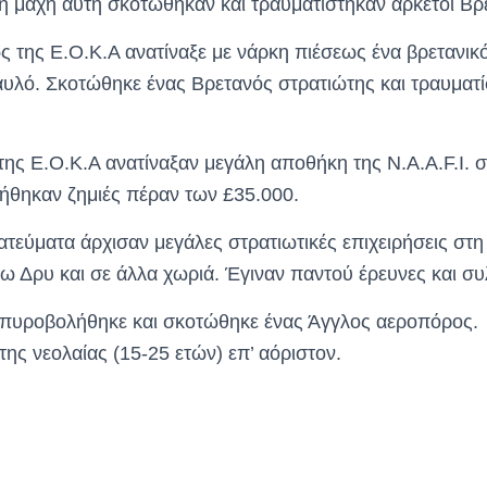
τη μάχη αυτή σκοτώθηκαν και τραυματίστηκαν αρκετοί Βρε
ης Ε.Ο.Κ.Α ανατίναξε με νάρκη πιέσεως ένα βρετανικό
αυλό. Σκοτώθηκε ένας Βρετανός στρατιώτης και τραυματί
ς Ε.Ο.Κ.Α ανατίναξαν μεγάλη αποθήκη της N.A.A.F.I. σ
θηκαν ζημιές πέραν των £35.000.
εύματα άρχισαν μεγάλες στρατιωτικές επιχειρήσεις στη
ω Δρυ και σε άλλα χωριά. Έγιναν παντού έρευνες και συ
υροβολήθηκε και σκοτώθηκε ένας Άγγλος αεροπόρος. 
της νεολαίας (15-25 ετών) επ’ αόριστον.