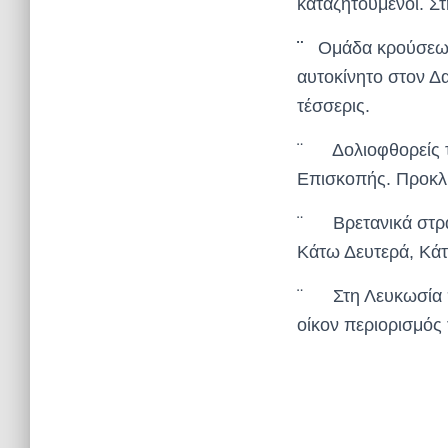
καταζητούμενοι. Σ
¨
Ομάδα κρούσεως τ
αυτοκίνητο στον Δ
τέσσερις.
¨ Δολιοφθορείς τη
Επισκοπής. Προκλή
¨ Βρετανικά στρατ
Κάτω Δευτερά, Κάτ
¨ Στη Λευκωσία π
οίκον περιορισμός 