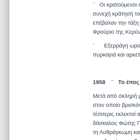
¨ Οι κρατούμενοι 
συνεχή κράτησή το
επέβαλαν την τάξη 
Φρούριο της Κερύν
¨ Εξερράγη ωρολο
πυρκαγιά και αρκετ
1958
¨ Το έπος
Μετά από σκληρή 
στον οποίο βρισκό
τέσσερις εκλεκτοί
δάσκαλος Φώτης Π
τη Λυθράγκωμη και