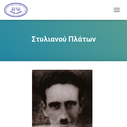
Ε
Ν
Α
Λ
Λ
Στυλιανού Πλάτων
Α
Γ
Ή
Π
Λ
Ο
Ή
Γ
Η
Σ
Η
Σ