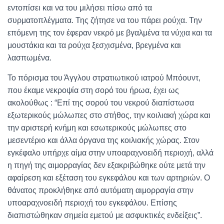
εντοπίσει και να του μιλήσει πίσω από τα
συρματοπλέγματα. Της ζήτησε να του πάρει ρούχα. Την
επόμενη της τον έφεραν νεκρό με βγαλμένα τα νύχια και τα
μουστάκια και τα ρούχα ξεσχισμένα, βρεγμένα και
λασπωμένα.
Το πόρισμα του Άγγλου στρατιωτικού ιατρού Μπόουντ,
που έκαμε νεκροψία στη σορό του ήρωα, έχει ως
ακολούθως : “Επί της σορού του νεκρού διαπίστωσα
εξωτερικούς μώλωπες στο στήθος, την κοιλιακή χώρα και
την αριστερή κνήμη και εσωτερικούς μώλωπες στο
μεσεντέριο και άλλα όργανα της κοιλιακής χώρας. Στον
εγκέφαλο υπήρχε αίμα στην υποαραχνοειδή περιοχή, αλλά
η πηγή της αιμορραγίας δεν εξακριβώθηκε ούτε μετά την
αφαίρεση και εξέταση του εγκεφάλου και των αρτηριών. Ο
θάνατος προκλήθηκε από αυτόματη αιμορραγία στην
υποαραχνοειδή περιοχή του εγκεφάλου. Επίσης
διαπιστώθηκαν σημεία εμετού με ασφυκτικές ενδείξεις”.